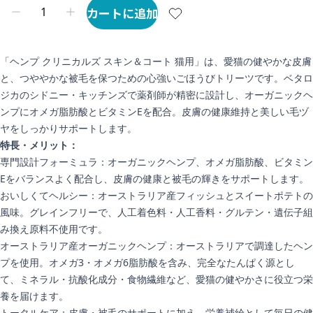
カートに追加
「ヘンプ クリニカルズ スキン＆コート 猫用」は、愛猫の健やかな皮膚
と、つややかな被毛を保つための心強いごほうびトリーツです。ベタロ
ジカのシドニー・キッチンズで薬剤師が精密に設計し、オーガニックヘ
ンプにオメガ脂肪酸とビタミンEを配合。皮膚の健康維持と美しい毛ヅ
ヤをしっかりサポートします。
特長・メリット：
専門設計フォーミュラ：オーガニックヘンプ、オメガ脂肪酸、ビタミン
Eをバランスよく配合し、皮膚の健康と被毛の輝きをサポートします。
おいしくてヘルシー：オーストラリア産フィッシュとスイートポテトの
風味。グレインフリーで、人工着色料・人工香料・グルテン・遺伝子組
み換え原料不使用です。
オーストラリア産オーガニックヘンプ：オーストラリアで調達したヘン
プを使用。オメガ3・オメガ6脂肪酸を含み、完全なたんぱく源とし
て、ミネラル・抗酸化成分・食物繊維など、愛猫の健やかさに役立つ栄
養を届けます。
トータルケア：皮膚・被毛のサポートに加え、栄養補給として毎日の健