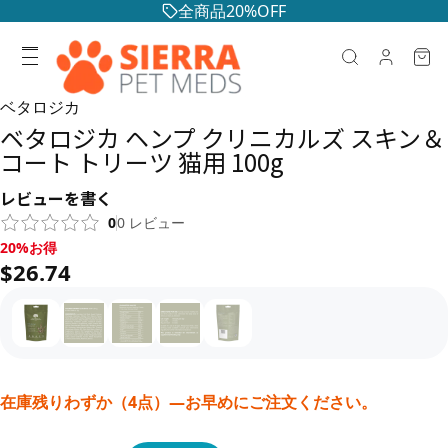
全商品20%OFF
ベタロジカ
ベタロジカ ヘンプ クリニカルズ スキン＆
コート トリーツ 猫用 100g
レビューを書く
0
0
レビュー
20%お得, $26.74
20%お得
$26.74
在庫残りわずか（4点）—お早めにご注文ください。