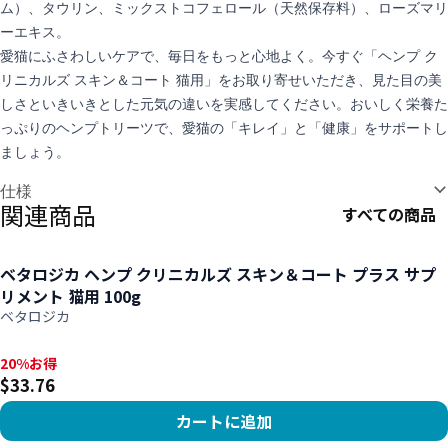
ム）、タウリン、ミックストコフェロール（天然保存料）、ローズマリ
ーエキス。
愛猫にふさわしいケアで、毎日をもっと心地よく。今すぐ「ヘンプ ク
リニカルズ スキン＆コート 猫用」をお取り寄せいただき、見た目の美
しさといきいきとした元気の違いを実感してください。おいしく栄養た
っぷりのヘンプトリーツで、愛猫の「キレイ」と「健康」をサポートし
ましょう。
追加情報
仕様
関連商品
すべての商品
ベタロジカ ヘンプ クリニカルズ スキン＆コート プラス サプ
リメント 猫用 100g
ベタロジカ
20%お得, $33.76
20%お得
$33.76
カートに追加