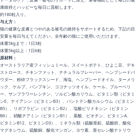
康維持とハッピーな毎日に貢献します。
約180粒入り。
与え方：
猫の健康な皮膚とつやのある被毛の維持をサポートするため、下記の目
安量を毎日与えてください。全年齢の猫にご使用いただけます。
体重5kgまで：1日3粒
体重5kg以上：1日6粒
原材料：
オーストラリア産フィッシュミール、スイートポテト、ひよこ豆、デキ
ストロース、チキンファット、ナチュラルフレーバー、ヘンプシードパ
ウダー、粉砕フラックスシード、海塩、ヘンプシードオイル、ターメリ
ック、ケルプ、パンプキン、ココナッツオイル、ケール、ブルーベリ
ー、サンフラワーレシチン、ソルビン酸カリウム、ビタミン類（ビタミ
ンE、ナイアシン（ビタミンB3）、パントテン酸カルシウム（ビタミン
B5）、リボフラビン（ビタミンB2）、塩酸ピリドキシン（ビタミン
B6）、硝酸チアミン（ビタミンB1）、葉酸、ビオチン、ビタミンA、
ビタミンB12、ビタミンD3）、ミネラル類（硫酸亜鉛、硫酸鉄、酸化
マグネシウム、硫酸銅、酸化マンガン、ヨウ素、亜セレン酸ナトリウ