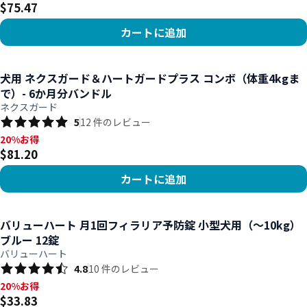
$75.47
カートに追加
商品を見る
犬用 ネクスガード＆ハートガードプラス コンボ（体重4kgま
で）- 6か月分バンドル
ネクスガード
5
12
件のレビュー
20%お得, $81.20
20%お得
$81.20
カートに追加
商品を見る
バリューハート 月1回フィラリア予防錠 小型犬用（～10kg）
ブルー 12錠
バリューハート
4.8
10
件のレビュー
20%お得, $33.83
20%お得
$33.83