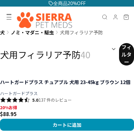
全商品20%OFF
犬
ノミ・マダニ・駆虫
犬用フィラリア予防
並べ替え：
(
任意
)
フィ
犬用フィラリア予防
40
ルタ
ー
ハートガードプラス チュアブル 犬用 23-45kg ブラウン 12個
ハートガードプラス
5.0
137
件のレビュー
20%お得, $88.95
20%お得
$88.95
カートに追加