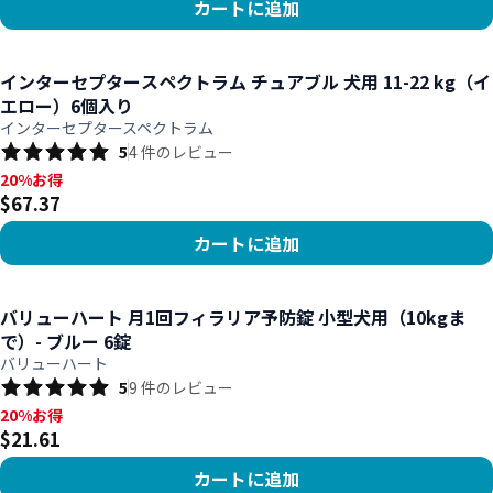
カートに追加
商品を見る
インターセプタースペクトラム チュアブル 犬用 11-22 kg（イ
エロー）6個入り
インターセプタースペクトラム
5
4
件のレビュー
20%お得, $67.37
20%お得
$67.37
カートに追加
商品を見る
バリューハート 月1回フィラリア予防錠 小型犬用（10kgま
で）- ブルー 6錠
バリューハート
5
9
件のレビュー
20%お得, $21.61
20%お得
$21.61
カートに追加