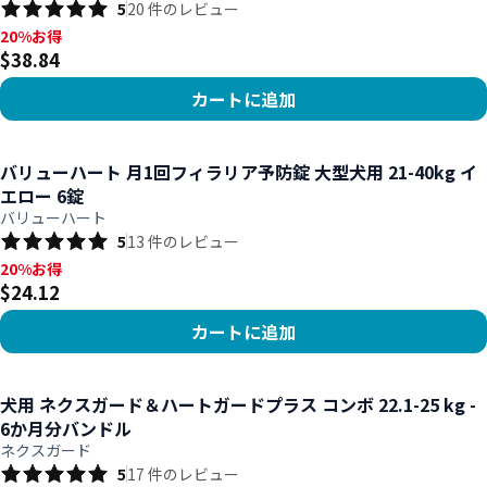
5
20
件のレビュー
20%お得, $38.84
20%お得
$38.84
カートに追加
商品を見る
バリューハート 月1回フィラリア予防錠 大型犬用 21-40kg イ
エロー 6錠
バリューハート
5
13
件のレビュー
20%お得, $24.12
20%お得
$24.12
カートに追加
商品を見る
犬用 ネクスガード＆ハートガードプラス コンボ 22.1-25 kg -
6か月分バンドル
ネクスガード
5
17
件のレビュー