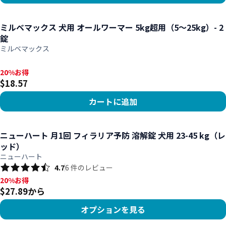
商品を見る
ミルベマックス 犬用 オールワーマー 5kg超用（5～25kg）- 2
錠
ミルベマックス
20%お得, $18.57
20%お得
$18.57
カートに追加
商品を見る
ニューハート 月1回 フィラリア予防 溶解錠 犬用 23-45 kg（レ
ッド）
ニューハート
4.7
6
件のレビュー
20%お得, $27.89から
20%お得
$27.89から
オプションを見る
商品を見る