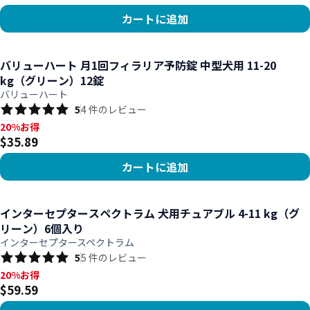
カートに追加
商品を見る
バリューハート 月1回フィラリア予防錠 中型犬用 11-20
kg（グリーン）12錠
バリューハート
5
4
件のレビュー
20%お得, $35.89
20%お得
$35.89
カートに追加
商品を見る
インターセプタースペクトラム 犬用チュアブル 4-11 kg（グ
リーン）6個入り
インターセプタースペクトラム
5
5
件のレビュー
20%お得, $59.59
20%お得
$59.59