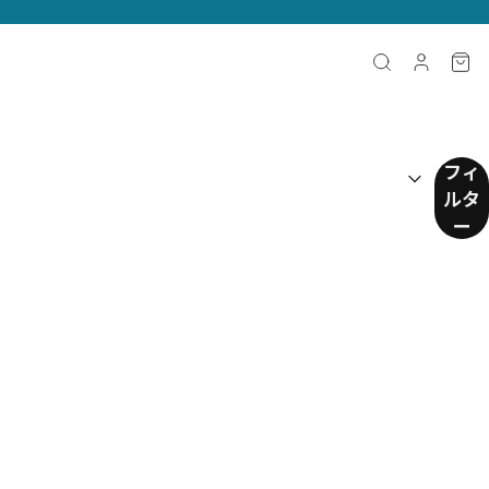
並べ替え：
(
任意
)
フィ
ルタ
ー