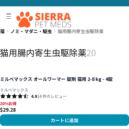
猫
ノミ・マダニ・駆虫
猫用腸内寄生虫駆除薬
猫用腸内寄生虫駆除薬
20
ミルベマックス オールワーマー 錠剤 猫用 2-8 kg - 4錠
ミルベマックス
4.9
14
件のレビュー
20%お得, $29.28
20%お得
$29.28
カートに追加