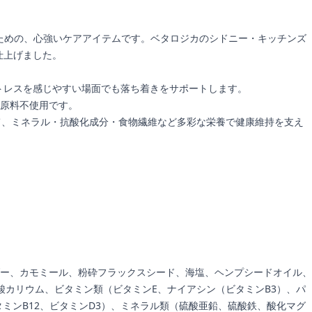
るための、心強いケアアイテムです。ベタロジカのシドニー・キッチンズ
仕上げました。
トレスを感じやすい場面でも落ち着きをサポートします。
原料不使用です。
て、ミネラル・抗酸化成分・食物繊維など多彩な栄養で健康維持を支え
ー、カモミール、粉砕フラックスシード、海塩、ヘンプシードオイル、
酸カリウム、ビタミン類（ビタミンE、ナイアシン（ビタミンB3）、パ
ミンB12、ビタミンD3）、ミネラル類（硫酸亜鉛、硫酸鉄、酸化マグ