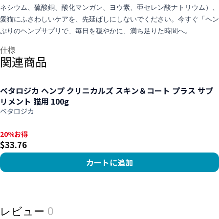
ネシウム、硫酸銅、酸化マンガン、ヨウ素、亜セレン酸ナトリウム）、
愛猫にふさわしいケアを、先延ばしにしないでください。今すぐ「ヘンプ
ぷりのヘンプサプリで、毎日を穏やかに、満ち足りた時間へ。
追加情報
仕様
関連商品
ベタロジカ ヘンプ クリニカルズ スキン＆コート プラス サプ
リメント 猫用 100g
ベタロジカ
20%お得, $33.76
20%お得
$33.76
カートに追加
View product
レビュー
0