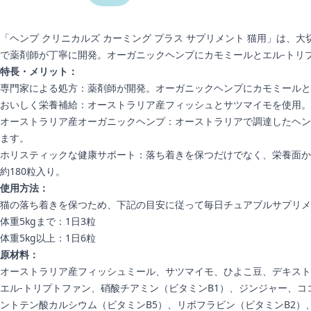
「ヘンプ クリニカルズ カーミング プラス サプリメント 猫用」は
で薬剤師が丁寧に開発。オーガニックヘンプにカモミールとエル-トリ
特長・メリット：
専門家による処方：薬剤師が開発。オーガニックヘンプにカモミールと
おいしく栄養補給：オーストラリア産フィッシュとサツマイモを使用。
オーストラリア産オーガニックヘンプ：オーストラリアで調達したヘン
ます。
ホリスティックな健康サポート：落ち着きを保つだけでなく、栄養面か
約180粒入り。
使用方法：
猫の落ち着きを保つため、下記の目安に従って毎日チュアブルサプリメ
体重5kgまで：1日3粒
体重5kg以上：1日6粒
原材料：
オーストラリア産フィッシュミール、サツマイモ、ひよこ豆、デキスト
エル-トリプトファン、硝酸チアミン（ビタミンB1）、ジンジャー、
ントテン酸カルシウム（ビタミンB5）、リボフラビン（ビタミンB2）