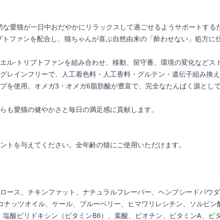
、大切な愛猫が一日中おだやかにリラックスして過ごせるようサポートす
プトファンを配合し、猫ちゃんが喜ぶ自然由来の「酔わせない」処方に
エル-トリプトファンを組み合わせ、移動、留守番、環境の変化などス
グレインフリーで、人工着色料・人工香料・グルテン・遺伝子組み換え
プを使用。オメガ3・オメガ6脂肪酸が豊富で、完全なたんぱく源とし
らも愛猫の健やかさと毎日の満足感に貢献します。
ントを与えてください。全年齢の猫にご使用いただけます。
ロース、チキンファット、ナチュラルフレーバー、ヘンプシードパウダ
ココナッツオイル、ケール、ブルーベリー、ヒマワリレシチン、ソルビン
、塩酸ピリドキシン（ビタミンB6）、葉酸、ビオチン、ビタミンA、ビタ