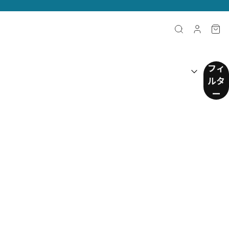
並べ替え：
(
任意
)
フィ
ルタ
ー