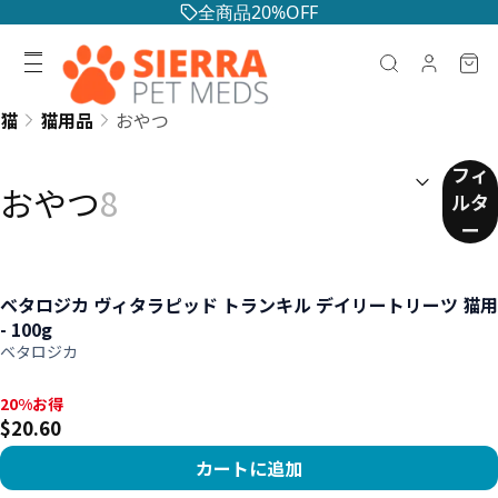
全商品20%OFF
猫
猫用品
おやつ
並べ替え：
(
任意
)
フィ
おやつ
8
ルタ
ー
ベタロジカ ヴィタラピッド トランキル デイリートリーツ 猫用
- 100g
ベタロジカ
20%お得, $20.60
20%お得
$20.60
カートに追加