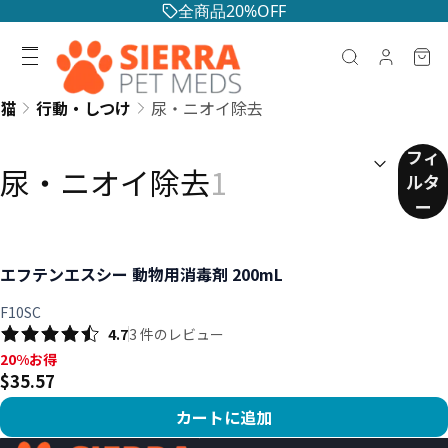
全商品20%OFF
猫
行動・しつけ
尿・ニオイ除去
並べ替え：
(
任意
)
フィ
尿・ニオイ除去
1
ルタ
ー
エフテンエスシー 動物用消毒剤 200mL
F10SC
4.7
3
件のレビュー
20%お得, $35.57
20%お得
$35.57
カートに追加