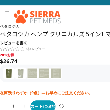
ベタロジカ
ベタロジカ ヘンプ クリニカルズ 5イン1 マ
レビューを書く
0
0
レビュー
20%お得, $26.74
20%お得
$26.74
在庫残りわずか（9点）—お早めにご注文ください。
カートに追加