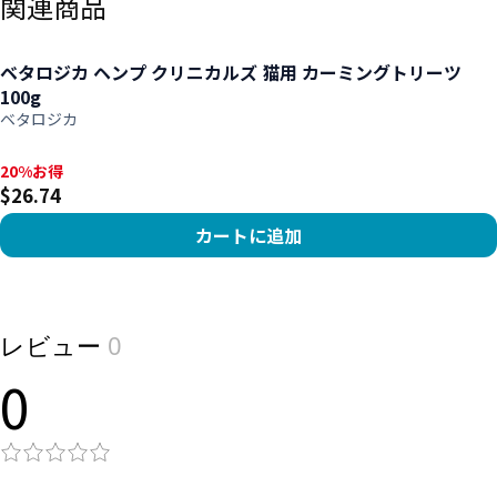
関連商品
ベタロジカ ヘンプ クリニカルズ 猫用 カーミングトリーツ
100g
ベタロジカ
20%お得, $26.74
20%お得
$26.74
カートに追加
View product
レビュー
0
0