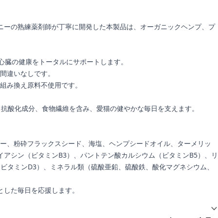
シドニーの熟練薬剤師が丁寧に開発した本製品は、オーガニックヘンプ、プ
、心臓の健康をトータルにサポートします。
間違いなしです。
組み換え原料不使用です。
、抗酸化成分、食物繊維を含み、愛猫の健やかな毎日を支えます。
ー、粉砕フラックスシード、海塩、ヘンプシードオイル、ターメリッ
アシン（ビタミンB3）、パントテン酸カルシウム（ビタミンB5）、リ
、ビタミンD3）、ミネラル類（硫酸亜鉛、硫酸鉄、酸化マグネシウム、
きとした毎日を応援します。