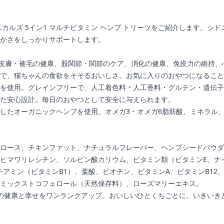
カルズ 5イン1 マルチビタミン ヘンプ トリーツをご紹介します。
かさをしっかりサポートします。
が、皮膚・被毛の健康、股関節・関節のケア、消化の健康、免疫力の維持
で、猫ちゃんの食欲をそそるおいしさ。お気に入りのおやつになること
を使用。グレインフリーで、人工着色料・人工香料・グルテン・遺伝子
た安心設計。毎日のおやつとして安全に与えられます。
したオーガニックヘンプを使用。オメガ3・オメガ6脂肪酸、ミネラル
ロース、チキンファット、ナチュラルフレーバー、ヘンプシードパウダ
ヒマワリレシチン、ソルビン酸カリウム、ビタミン類（ビタミンE、ナイ
チアミン（ビタミンB1）、葉酸、ビオチン、ビタミンA、ビタミンB12
ミックストコフェロール（天然保存料）、ローズマリーエキス。
、愛猫の健康と幸せをワンランクアップ。おいしいひとくちごとに、いきい