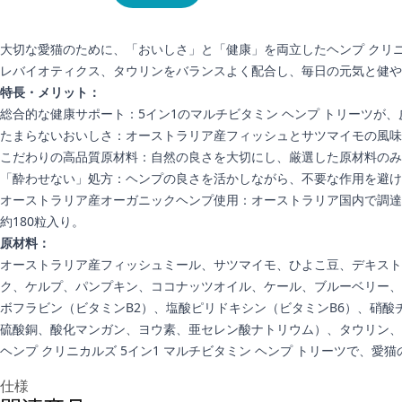
大切な愛猫のために、「おいしさ」と「健康」を両立したヘンプ クリニ
レバイオティクス、タウリンをバランスよく配合し、毎日の元気と健や
特長・メリット：
総合的な健康サポート：5イン1のマルチビタミン ヘンプ トリーツ
たまらないおいしさ：オーストラリア産フィッシュとサツマイモの風味
こだわりの高品質原材料：自然の良さを大切にし、厳選した原材料のみ
「酔わせない」処方：ヘンプの良さを活かしながら、不要な作用を避け
オーストラリア産オーガニックヘンプ使用：オーストラリア国内で調達
約180粒入り。
原材料：
オーストラリア産フィッシュミール、サツマイモ、ひよこ豆、デキスト
ク、ケルプ、パンプキン、ココナッツオイル、ケール、ブルーベリー、
ボフラビン（ビタミンB2）、塩酸ピリドキシン（ビタミンB6）、硝酸
硫酸銅、酸化マンガン、ヨウ素、亜セレン酸ナトリウム）、タウリン、
ヘンプ クリニカルズ 5イン1 マルチビタミン ヘンプ トリーツで
追加情報
仕様