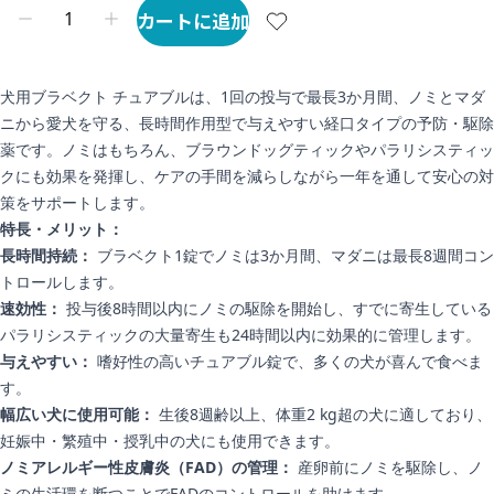
カートに追加
犬用ブラベクト チュアブルは、1回の投与で最長3か月間、ノミとマダ
ニから愛犬を守る、長時間作用型で与えやすい経口タイプの予防・駆除
薬です。ノミはもちろん、ブラウンドッグティックやパラリシスティッ
クにも効果を発揮し、ケアの手間を減らしながら一年を通して安心の対
策をサポートします。
特長・メリット：
長時間持続：
ブラベクト1錠でノミは3か月間、マダニは最長8週間コン
トロールします。
速効性：
投与後8時間以内にノミの駆除を開始し、すでに寄生している
パラリシスティックの大量寄生も24時間以内に効果的に管理します。
与えやすい：
嗜好性の高いチュアブル錠で、多くの犬が喜んで食べま
す。
幅広い犬に使用可能：
生後8週齢以上、体重2 kg超の犬に適しており、
妊娠中・繁殖中・授乳中の犬にも使用できます。
ノミアレルギー性皮膚炎（FAD）の管理：
産卵前にノミを駆除し、ノ
ミの生活環を断つことでFADのコントロールを助けます。