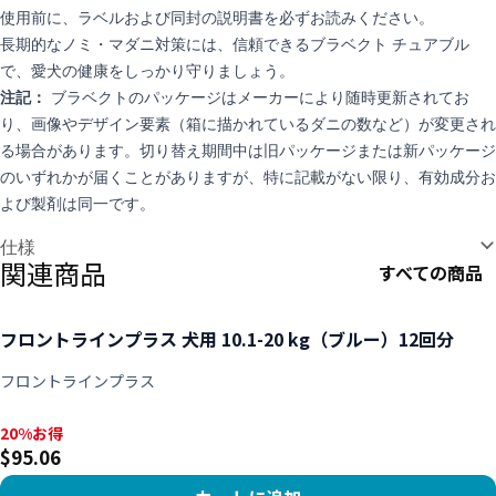
使用前に、ラベルおよび同封の説明書を必ずお読みください。
長期的なノミ・マダニ対策には、信頼できるブラベクト チュアブル
で、愛犬の健康をしっかり守りましょう。
注記：
ブラベクトのパッケージはメーカーにより随時更新されてお
り、画像やデザイン要素（箱に描かれているダニの数など）が変更され
る場合があります。切り替え期間中は旧パッケージまたは新パッケージ
のいずれかが届くことがありますが、特に記載がない限り、有効成分お
よび製剤は同一です。
追加情報
仕様
関連商品
すべての商品
フロントラインプラス 犬用 10.1-20 kg（ブルー）12回分
フロントラインプラス
20%お得, $95.06
20%お得
$95.06