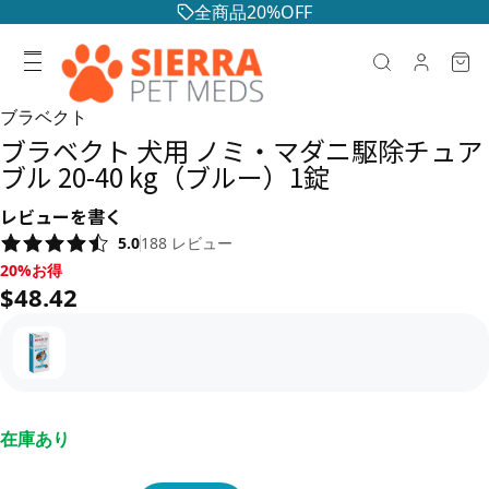
全商品20%OFF
ブラベクト
ブラベクト 犬用 ノミ・マダニ駆除チュア
ブル 20-40 kg（ブルー）1錠
レビューを書く
5.0
188
レビュー
20%お得, $48.42
20%お得
$48.42
在庫あり