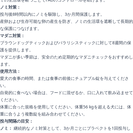
ノミ対策：
投与後8時間以内にノミを駆除し、3か月間保護します。
産卵および生存可能な卵の産生を防ぎ、ノミの生活環を遮断して長期的
な保護につなげます。
マダニ対策：
ブラウンドッグティックおよびパラリシスティックに対して8週間の保
護を提供します。
マダニが多い季節は、安全のため定期的なマダニチェックをおすすめし
ます。
使用方法：
愛犬の食事の時間、または食事の前後にチュアブル錠を与えてくださ
い。
自発的に食べない場合は、フードに混ぜるか、口に入れて飲み込ませて
ください。
体重に合った規格を使用してください。体重56 kgを超える犬には、体
重に合うよう複数錠を組み合わせてください。
投与間隔の目安：
ノミ：
継続的なノミ対策として、3か月ごとにブラベクトを1回投与し