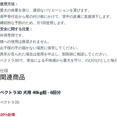
使用方法：
愛犬の体重を測り、適切なバリエーションを選びます。
肩甲骨付近から尾の付け根にかけて、背中の皮膚に直接滴下します。
継続的な予防のため、月1回使用します。
安全に関する注意：
外用専用です。
猫への使用は推奨されません。
お子様の手の届かない場所に保管してください。
異常が見られた場合は使用を中止し、獣医師に相談してください。
ベクトラ3Dで、害虫による不快感から愛犬を守り、のびのびとした毎
追加情報
仕様
関連商品
ベクトラ3D 犬用 40kg超 - 6回分
ベクトラ3D
20%お得, $96.21
20%お得