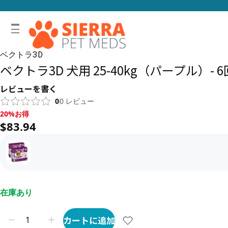
ベクトラ3D
ベクトラ3D 犬用 25-40kg（パープル）- 
レビューを書く
0
0
レビュー
20%お得, $83.94
20%お得
$83.94
在庫あり
カートに追加