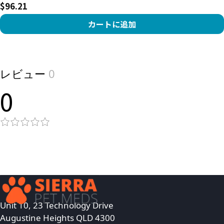
$96.21
カートに追加
View product
レビュー
0
0
Unit 10, 23 Technology Drive
Augustine Heights QLD 4300