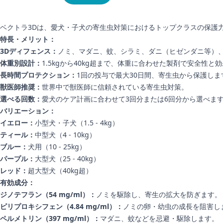
ベクトラ3Dは、愛犬・子犬の寄生虫対策におけるトップクラスの保護
特長・メリット：
3Dディフェンス：
ノミ、マダニ、蚊、シラミ、ダニ（ヒゼンダニ等）
体重別設計：
1.5kgから40kg超まで、体重に合わせた製剤で安全性と
長時間プロテクション：
1回の投与で最大30日間、寄生虫から保護しま
獣医師推奨：
世界中で獣医師に信頼されている寄生虫対策。
選べる回数：
愛犬のケア計画に合わせて3回分または6回分から選べま
バリエーション：
イエロー：
小型犬・子犬（1.5 - 4kg）
ティール：
中型犬（4 - 10kg）
ブルー：
犬用（10 - 25kg）
パープル：
大型犬（25 - 40kg）
レッド：
超大型犬（40kg超）
有効成分：
ジノテフラン（54 mg/ml）：
ノミを駆除し、寄生の拡大を防ぎます。
ピリプロキシフェン（4.84 mg/ml）：
ノミの卵・幼虫の成長を阻害し
ペルメトリン（397 mg/ml）：
マダニ、蚊などを忌避・駆除します。