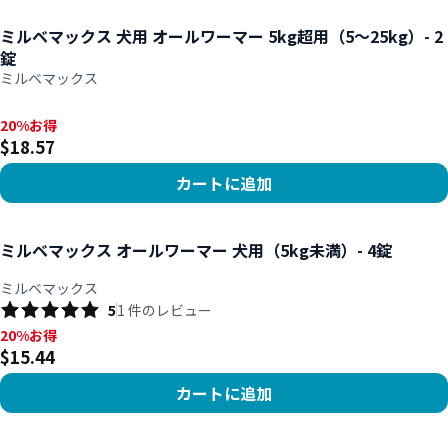
商品を見る
ミルベマックス 犬用 オールワーマー 5kg超用（5～25kg）- 2
錠
ミルベマックス
20%お得, $18.57
20%お得
$18.57
カートに追加
商品を見る
ミルベマックス オールワーマー 犬用（5kg未満）- 4錠
ミルベマックス
5
1
件のレビュー
20%お得, $15.44
20%お得
$15.44
カートに追加
商品を見る