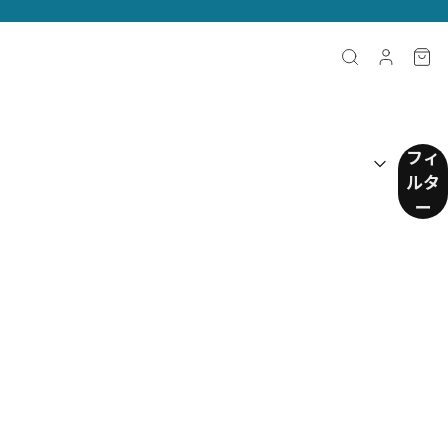
並べ替え：
(
任意
)
フィ
ルタ
ー