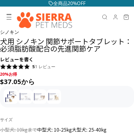
全商品20%OFF
シノキン
犬用 シノキン 関節サポートタブレット：
必須脂肪酸配合の先進関節ケア
レビューを書く
5
1
レビュー
20%お得, $37.05から
20%お得
$37.05から
サイズ
小型犬: 10kgまで
中型犬: 10-25kg
大型犬: 25-40kg