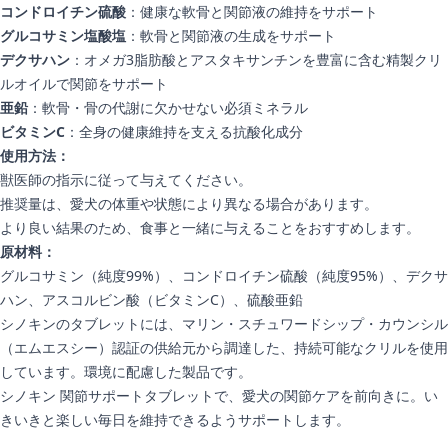
コンドロイチン硫酸
：健康な軟骨と関節液の維持をサポート
グルコサミン塩酸塩
：軟骨と関節液の生成をサポート
デクサハン
：オメガ3脂肪酸とアスタキサンチンを豊富に含む精製クリ
ルオイルで関節をサポート
亜鉛
：軟骨・骨の代謝に欠かせない必須ミネラル
ビタミンC
：全身の健康維持を支える抗酸化成分
使用方法：
獣医師の指示に従って与えてください。
推奨量は、愛犬の体重や状態により異なる場合があります。
より良い結果のため、食事と一緒に与えることをおすすめします。
原材料：
グルコサミン（純度99%）、コンドロイチン硫酸（純度95%）、デクサ
ハン、アスコルビン酸（ビタミンC）、硫酸亜鉛
シノキンのタブレットには、マリン・スチュワードシップ・カウンシル
（エムエスシー）認証の供給元から調達した、持続可能なクリルを使用
しています。環境に配慮した製品です。
シノキン 関節サポートタブレットで、愛犬の関節ケアを前向きに。い
きいきと楽しい毎日を維持できるようサポートします。
追加情報