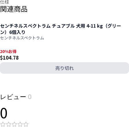
仕様
関連商品
センチネルスペクトラム チュアブル 犬用 4-11 kg（グリー
ン）6個入り
センチネルスペクトラム
20%お得, $104.78
20%お得
$104.78
売り切れ
View product
レビュー
0
0