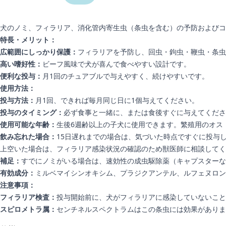
犬のノミ、フィラリア、消化管内寄生虫（条虫を含む）の予防およびコ
特長・メリット：
広範囲にしっかり保護：
フィラリアを予防し、回虫・鉤虫・鞭虫・条虫
高い嗜好性：
ビーフ風味で犬が喜んで食べやすい設計です。
便利な投与：
月1回のチュアブルで与えやすく、続けやすいです。
使用方法：
投与方法：
月1回、できれば毎月同じ日に1個与えてください。
投与のタイミング：
必ず食事と一緒に、または食後すぐに与えてくださ
使用可能な年齢：
生後6週齢以上の子犬に使用できます。繁殖用のオス
飲み忘れた場合：
15日遅れまでの場合は、気づいた時点ですぐに投与し
上空いた場合は、フィラリア感染状況の確認のため獣医師に相談してく
補足：
すでにノミがいる場合は、速効性の成虫駆除薬（キャプスター
有効成分：
ミルベマイシンオキシム、プラジクアンテル、ルフェヌロン
注意事項：
フィラリア検査：
投与開始前に、犬がフィラリアに感染していないこと
スピロメトラ属：
センチネルスペクトラムはこの条虫には効果があり
追加情報