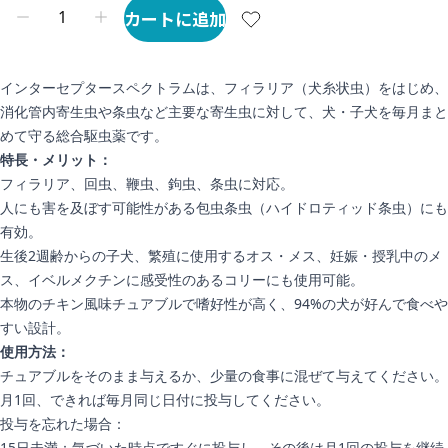
カートに追加
インターセプタースペクトラムは、フィラリア（犬糸状虫）をはじめ、
消化管内寄生虫や条虫など主要な寄生虫に対して、犬・子犬を毎月まと
めて守る総合駆虫薬です。
特長・メリット：
フィラリア、回虫、鞭虫、鉤虫、条虫に対応。
人にも害を及ぼす可能性がある包虫条虫（ハイドロティッド条虫）にも
有効。
生後2週齢からの子犬、繁殖に使用するオス・メス、妊娠・授乳中のメ
ス、イベルメクチンに感受性のあるコリーにも使用可能。
本物のチキン風味チュアブルで嗜好性が高く、94%の犬が好んで食べや
すい設計。
使用方法：
チュアブルをそのまま与えるか、少量の食事に混ぜて与えてください。
月1回、できれば毎月同じ日付に投与してください。
投与を忘れた場合：
15日未満：気づいた時点ですぐに投与し、その後は月1回の投与を継続