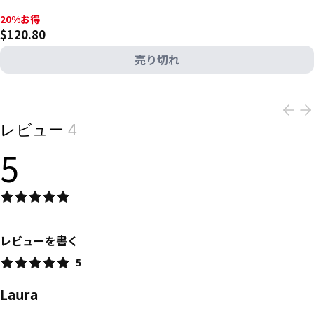
20%お得, $120.80
20%お得
$120.80
売り切れ
View product
レビュー
4
5
レビューを書く
5
Laura