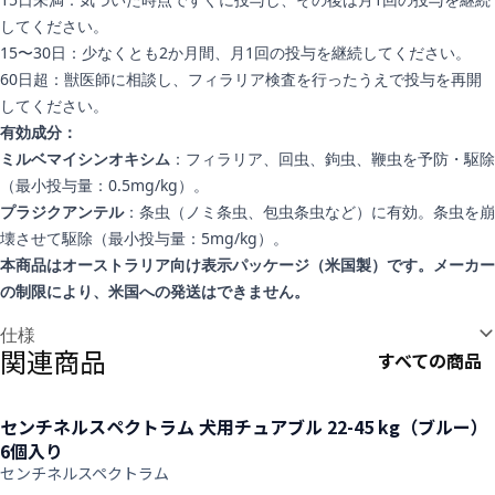
してください。
15〜30日：少なくとも2か月間、月1回の投与を継続してください。
60日超：獣医師に相談し、フィラリア検査を行ったうえで投与を再開
してください。
有効成分：
ミルベマイシンオキシム
：フィラリア、回虫、鉤虫、鞭虫を予防・駆除
（最小投与量：0.5mg/kg）。
プラジクアンテル
：条虫（ノミ条虫、包虫条虫など）に有効。条虫を崩
壊させて駆除（最小投与量：5mg/kg）。
本商品はオーストラリア向け表示パッケージ（米国製）です。メーカー
の制限により、米国への発送はできません。
追加情報
仕様
関連商品
すべての商品
センチネルスペクトラム 犬用チュアブル 22-45 kg（ブルー）
6個入り
センチネルスペクトラム