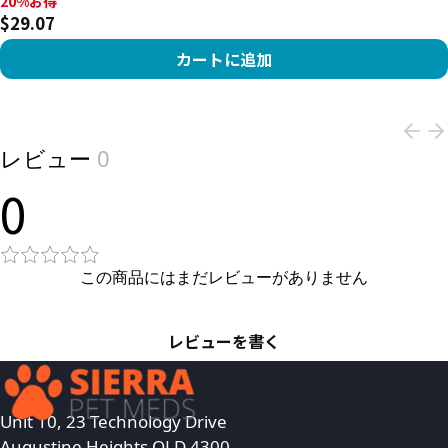
20%お得, $29.07
20%お得
$29.07
カートに追加
View product
レビュー
0
0
この商品にはまだレビューがありません
レビューを書く
Unit 10, 23 Technology Drive
Augustine Heights QLD 4300