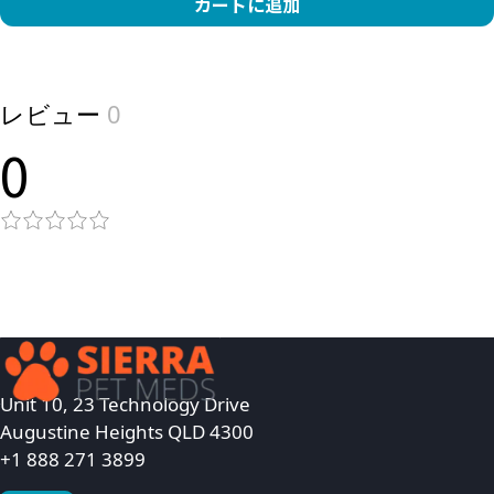
カートに追加
View product
レビュー
0
0
Unit 10, 23 Technology Drive
Augustine Heights QLD 4300
+1 888 271 3899