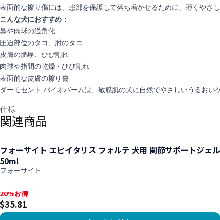
表面的な擦り傷には、患部を保護して落ち着かせるために、薄くやさし
こんな犬におすすめ：
鼻や肉球の過角化
圧迫部位のタコ、肘のタコ
皮膚の肥厚、ひび割れ
肉球や指間の乾燥・ひび割れ
表面的な皮膚の擦り傷
ダーモセント バイオバームは、敏感肌の犬に自然でやさしいうるおい
追加情報
仕様
関連商品
フォーサイト エピイタリス フォルテ 犬用 関節サポートジェル
50ml
フォーサイト
20%お得, $35.81
20%お得
$35.81