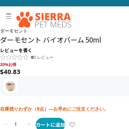
ダーモセント
ダーモセント バイオバーム 50ml
レビューを書く
0
0
レビュー
20%お得, $40.83
20%お得
$40.83
在庫残りわずか（9点）—お早めにご注文ください。
カートに追加