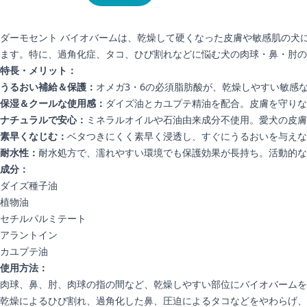
ダーモセント バイオバームは、乾燥して硬くなった皮膚や敏感肌の犬に
ます。特に、過角化症、タコ、ひび割れなどに悩む犬の肉球・鼻・肘の
特長・メリット：
うるおい補給＆保護：
オメガ3・6の必須脂肪酸が、乾燥しやすい敏感
保湿＆クールな使用感：
ダイズ油とカユプテ精油を配合。皮膚を守りな
ナチュラルで安心：
ミネラルオイルや石油由来成分不使用。愛犬の皮膚
素早くなじむ：
ベタつきにくく素早く浸透し、すぐにうるおいを与えな
耐水性：
耐水処方で、濡れやすい環境でも保護効果が長持ち。活動的な
成分：
ダイズ種子油
植物油
セチルパルミテート
アラントイン
カユプテ油
使用方法：
肉球、鼻、肘、肉球の指の間など、乾燥しやすい部位にバイオバームを
乾燥によるひび割れ、過角化した鼻、圧迫によるタコなどをやわらげ、