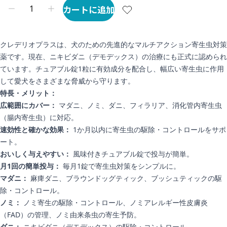
カートに追加
クレデリオプラスは、犬のための先進的なマルチアクション寄生虫対策
薬です。現在、ニキビダニ（デモデックス）の治療にも正式に認められ
ています。チュアブル錠1粒に有効成分を配合し、幅広い寄生虫に作用
して愛犬をさまざまな脅威から守ります。
特長・メリット：
広範囲にカバー：
マダニ、ノミ、ダニ、フィラリア、消化管内寄生虫
（腸内寄生虫）に対応。
速効性と確かな効果：
1か月以内に寄生虫の駆除・コントロールをサポ
ート。
おいしく与えやすい：
風味付きチュアブル錠で投与が簡単。
月1回の簡単投与：
毎月1錠で寄生虫対策をシンプルに。
マダニ：
麻痺ダニ、ブラウンドッグティック、ブッシュティックの駆
除・コントロール。
ノミ：
ノミ寄生の駆除・コントロール、ノミアレルギー性皮膚炎
（FAD）の管理、ノミ由来条虫の寄生予防。
ダニ：
ニキビダニ（デモデックス）の駆除・コントロール。