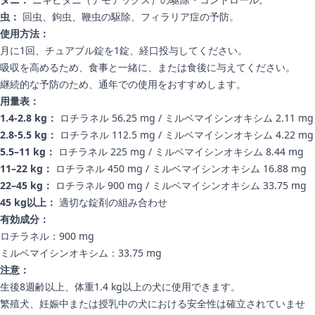
虫：
回虫、鉤虫、鞭虫の駆除、フィラリア症の予防。
使用方法：
月に1回、チュアブル錠を1錠、経口投与してください。
吸収を高めるため、食事と一緒に、または食後に与えてください。
継続的な予防のため、通年での使用をおすすめします。
用量表：
1.4-2.8 kg：
ロチラネル 56.25 mg / ミルベマイシンオキシム 2.11 mg
2.8-5.5 kg：
ロチラネル 112.5 mg / ミルベマイシンオキシム 4.22 mg
5.5–11 kg：
ロチラネル 225 mg / ミルベマイシンオキシム 8.44 mg
11–22 kg：
ロチラネル 450 mg / ミルベマイシンオキシム 16.88 mg
22–45 kg：
ロチラネル 900 mg / ミルベマイシンオキシム 33.75 mg
45 kg以上：
適切な錠剤の組み合わせ
有効成分：
ロチラネル：900 mg
ミルベマイシンオキシム：33.75 mg
注意：
生後8週齢以上、体重1.4 kg以上の犬に使用できます。
繁殖犬、妊娠中または授乳中の犬における安全性は確立されていませ