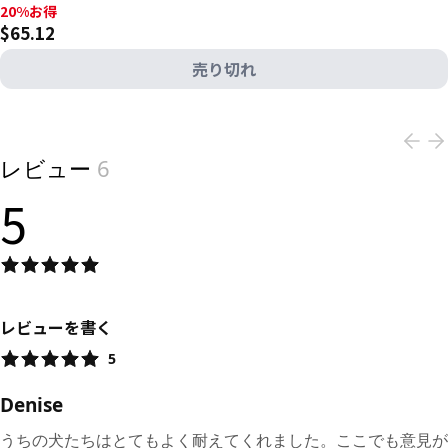
20%お得, $65.12
20%お得
$65.12
売り切れ
View product
レビュー
6
5
レビューを書く
5
Denise
うちの犬たちはとてもよく耐えてくれました。ここでも意見が