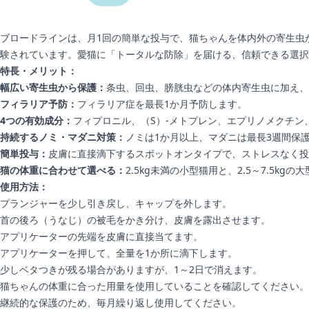
ブロードラインは、月1回の簡単な投与で、猫ちゃんを体内外の寄生虫
験されています。愛猫に「トータルな防除」を届ける、信頼できる選択
特長・メリット：
幅広い寄生虫から保護：
条虫、回虫、膀胱虫などの体内寄生虫に加え、
フィラリア予防：
フィラリア症を最長1か月予防します。
4つの有効成分：
フィプロニル、（S）-メトプレン、エプリノメクチ
持続するノミ・マダニ対策：
ノミは1か月以上、マダニは最長3週間保
簡単投与：
皮膚に直接滴下するスポットオンタイプで、ストレスなく投
猫の体重に合わせて選べる：
2.5kg未満の小型猫用と、2.5～7.5k
使用方法：
プランジャーを少し引き戻し、キャップを外します。
首の後ろ（うなじ）の被毛をかき分け、皮膚を露出させます。
アプリケーターの先端を皮膚に直接当てます。
アプリケーターを押して、全量を1か所に滴下します。
少しベタつきが残る場合がありますが、1～2日で消えます。
猫ちゃんの体重に合った用量を使用していることを確認してください。
継続的な保護のため、毎月繰り返し使用してください。