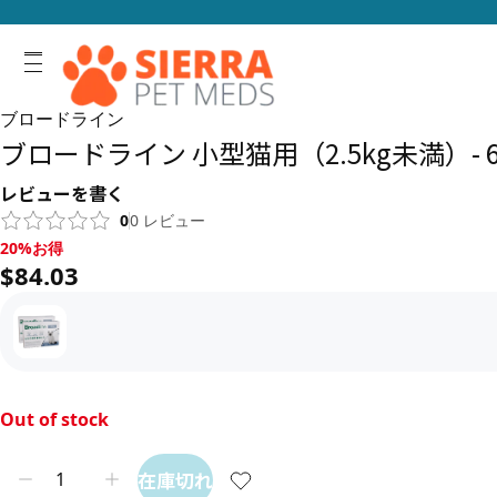
ブロードライン
ブロードライン 小型猫用（2.5kg未満）- 
レビューを書く
0
0
レビュー
20%お得, $84.03
20%お得
$84.03
Out of stock
在庫切れ