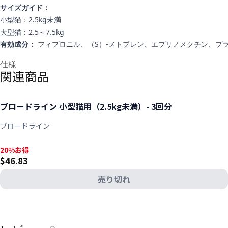
サイズガイド：
小型猫：2.5kg未満
大型猫：2.5～7.5kg
有効成分：
フィプロニル、（S）-メトプレン、エプリノメクチン、プ
追加情報
仕様
関連商品
ブロードライン 小型猫用（2.5kg未満）- 3回分
ブロードライン
20%お得, $46.83
20%お得
$46.83
売り切れ
View product