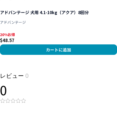
アドバンテージ 犬用 4.1-10kg（アクア）8回分
アドバンテージ
20%お得, $48.57
20%お得
$48.57
カートに追加
View product
レビュー
0
0