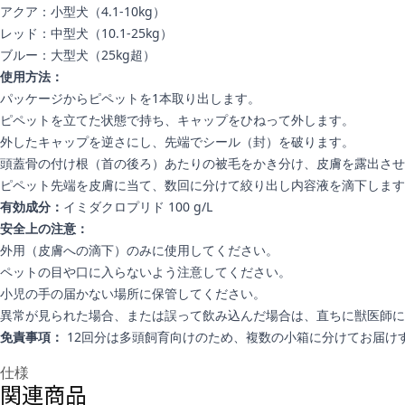
アクア：小型犬（4.1-10kg）
レッド：中型犬（10.1-25kg）
ブルー：大型犬（25kg超）
使用方法：
パッケージからピペットを1本取り出します。
ピペットを立てた状態で持ち、キャップをひねって外します。
外したキャップを逆さにし、先端でシール（封）を破ります。
頭蓋骨の付け根（首の後ろ）あたりの被毛をかき分け、皮膚を露出させ
ピペット先端を皮膚に当て、数回に分けて絞り出し内容液を滴下します
有効成分：
イミダクロプリド 100 g/L
安全上の注意：
外用（皮膚への滴下）のみに使用してください。
ペットの目や口に入らないよう注意してください。
小児の手の届かない場所に保管してください。
異常が見られた場合、または誤って飲み込んだ場合は、直ちに獣医師に
免責事項：
12回分は多頭飼育向けのため、複数の小箱に分けてお届けす
追加情報
仕様
関連商品