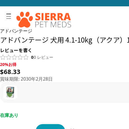
アドバンテージ
アドバンテージ 犬用 4.1-10kg（アクア）
レビューを書く
0
0
レビュー
20%お得, $68.33
20%お得
$68.33
賞味期限
:
2030年2月28日
在庫あり