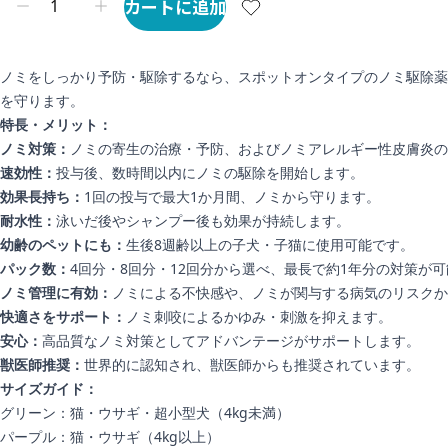
カートに追加
ノミをしっかり予防・駆除するなら、スポットオンタイプのノミ駆除薬
を守ります。
特長・メリット：
ノミ対策：
ノミの寄生の治療・予防、およびノミアレルギー性皮膚炎の
速効性：
投与後、数時間以内にノミの駆除を開始します。
効果長持ち：
1回の投与で最大1か月間、ノミから守ります。
耐水性：
泳いだ後やシャンプー後も効果が持続します。
幼齢のペットにも：
生後8週齢以上の子犬・子猫に使用可能です。
パック数：
4回分・8回分・12回分から選べ、最長で約1年分の対策が
ノミ管理に有効：
ノミによる不快感や、ノミが関与する病気のリスクか
快適さをサポート：
ノミ刺咬によるかゆみ・刺激を抑えます。
安心：
高品質なノミ対策としてアドバンテージがサポートします。
獣医師推奨：
世界的に認知され、獣医師からも推奨されています。
サイズガイド：
グリーン：猫・ウサギ・超小型犬（4kg未満）
パープル：猫・ウサギ（4kg以上）