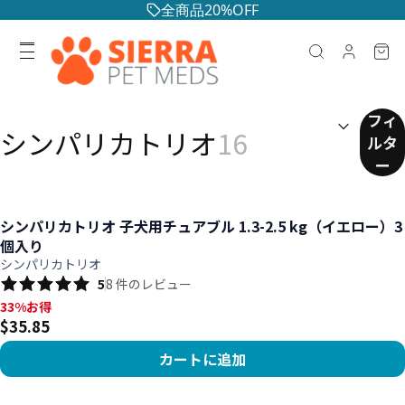
全商品20%OFF
検索結果
(
任意
)
フィ
シンパリカトリオ
16
ルタ
ー
シンパリカトリオ 子犬用チュアブル 1.3-2.5 kg（イエロー）3
個入り
シンパリカトリオ
5
8
件のレビュー
33%お得, $35.85
33%お得
$35.85
カートに追加
商品を見る